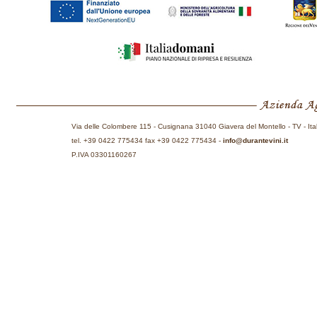
Via delle Colombere 115 - Cusignana 31040 Giavera del Montello - TV - Ita
tel. +39 0422 775434 fax +39 0422 775434 -
info@durantevini.it
P.IVA 03301160267