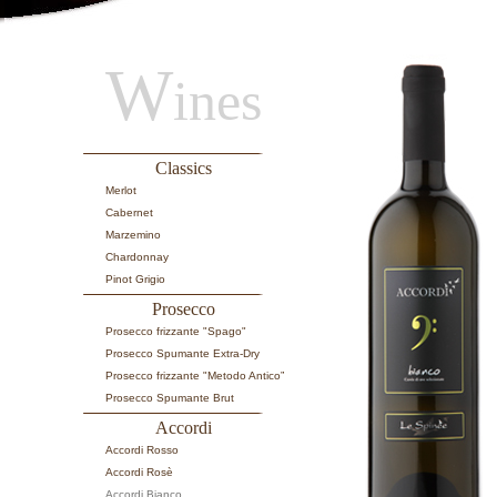
W
ines
Classics
Merlot
Cabernet
Marzemino
Chardonnay
Pinot Grigio
Prosecco
Prosecco frizzante "Spago"
Prosecco Spumante Extra-Dry
Prosecco frizzante "Metodo Antico”
Prosecco Spumante Brut
Accordi
Accordi Rosso
Accordi Rosè
Accordi Bianco