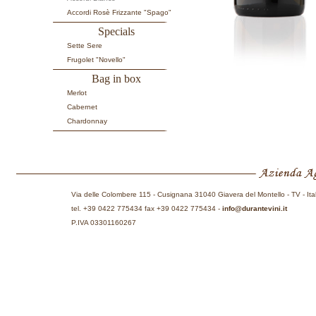
Accordi Rosè Frizzante "Spago"
Specials
Sette Sere
Frugolet "Novello"
Bag in box
Merlot
Cabernet
Chardonnay
Via delle Colombere 115 - Cusignana 31040 Giavera del Montello - TV - Ita
tel. +39 0422 775434 fax +39 0422 775434 -
info@durantevini.it
P.IVA 03301160267