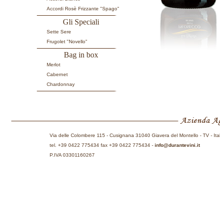
Accordi Rosè Frizzante "Spago"
Gli Speciali
Sette Sere
Frugolet "Novello"
Bag in box
Merlot
Cabernet
Chardonnay
Via delle Colombere 115 - Cusignana 31040 Giavera del Montello - TV - Ita
tel. +39 0422 775434 fax +39 0422 775434 -
info@durantevini.it
P.IVA 03301160267