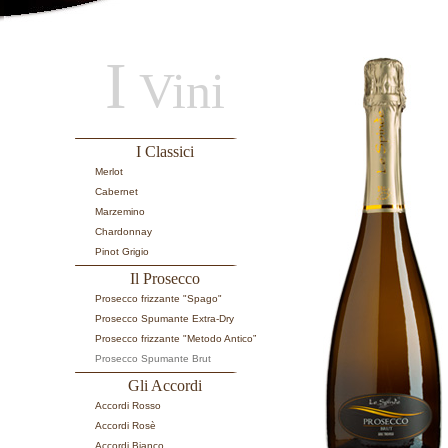
I
Vini
I Classici
Merlot
Cabernet
Marzemino
Chardonnay
Pinot Grigio
Il Prosecco
Prosecco frizzante "Spago"
Prosecco Spumante Extra-Dry
Prosecco frizzante "Metodo Antico”
Prosecco Spumante Brut
Gli Accordi
Accordi Rosso
Accordi Rosè
Accordi Bianco