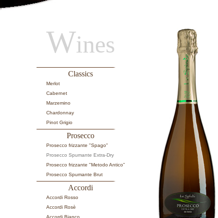
W
ines
Classics
Merlot
Cabernet
Marzemino
Chardonnay
Pinot Grigio
Prosecco
Prosecco frizzante "Spago"
Prosecco Spumante Extra-Dry
Prosecco frizzante "Metodo Antico”
Prosecco Spumante Brut
Accordi
Accordi Rosso
Accordi Rosè
Accordi Bianco