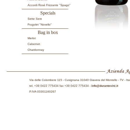
Accordi Rosè Frizzante "Spago"
Specials
Sette Sere
Frugolet "Novello"
Bag in box
Merlot
Cabernet
Chardonnay
Via delle Colombere 115 - Cusignana 31040 Giavera del Montello - TV - Ita
tel. +39 0422 775434 fax +39 0422 775434 -
info@durantevini.it
P.IVA 03301160267