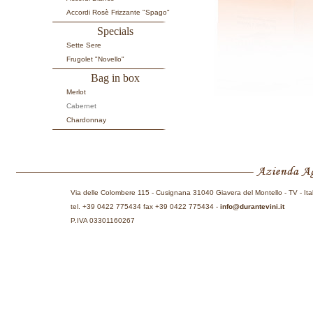
Accordi Rosè Frizzante "Spago"
Specials
Sette Sere
Frugolet "Novello"
Bag in box
Merlot
Cabernet
Chardonnay
Via delle Colombere 115 - Cusignana 31040 Giavera del Montello - TV - Ita
tel. +39 0422 775434 fax +39 0422 775434 -
info@durantevini.it
P.IVA 03301160267