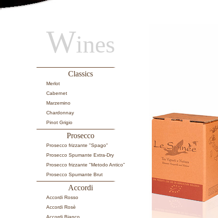
W
ines
Classics
Merlot
Cabernet
Marzemino
Chardonnay
Pinot Grigio
Prosecco
Prosecco frizzante "Spago"
Prosecco Spumante Extra-Dry
Prosecco frizzante "Metodo Antico”
Prosecco Spumante Brut
Accordi
Accordi Rosso
Accordi Rosè
Accordi Bianco