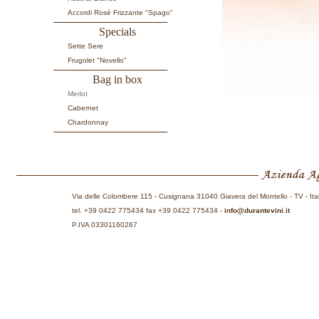
Accordi Rosè Frizzante "Spago"
Specials
Sette Sere
Frugolet "Novello"
Bag in box
Merlot
Cabernet
Chardonnay
Via delle Colombere 115 - Cusignana 31040 Giavera del Montello - TV - Ita
tel. +39 0422 775434 fax +39 0422 775434 -
info@durantevini.it
P.IVA 03301160267