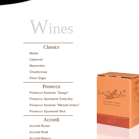
W
ines
Classics
Merlot
Cabernet
Marzemino
Chardonnay
Pinot Grigio
Prosecco
Prosecco frizzante "Spago"
Prosecco Spumante Extra-Dry
Prosecco frizzante "Metodo Antico”
Prosecco Spumante Brut
Accordi
Accordi Rosso
Accordi Rosè
Accordi Bianco