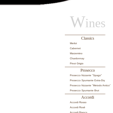
W
ines
Classics
Merlot
Cabernet
Marzemino
Chardonnay
Pinot Grigio
Prosecco
Prosecco frizzante "Spago"
Prosecco Spumante Extra-Dry
Prosecco frizzante "Metodo Antico”
Prosecco Spumante Brut
Accordi
Accordi Rosso
Accordi Rosè
Accordi Bianco