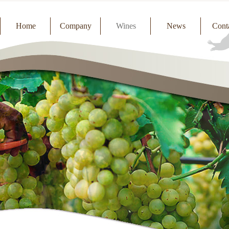
Home
Company
Wines
News
Cont