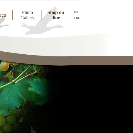
Photo
Shop on-
ITA
acts
Gallery
line
ENG